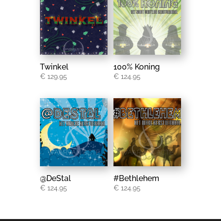
Twinkel
100% Koning
€
129.95
€
124.95
@DeStal
#Bethlehem
€
124.95
€
124.95