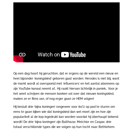
Op een dag hoort hij geruchten, dat er ergens op de wereld een nieuw en
heel bijzonder ‘koningskind’ geboren gaat worden. Herodes is niet blij, want
de markt wordt al overspoeld met ‘influencers’ en het aantal abonnees op
zijn YouTube kanaal neemt af… Hij raakt hiervan lichtelijk in paniek… Voor je
het weet schrijven de mensen boeken vol over dat nieuwe koningskind,
maken ze er films van, of nog erger gaan ze HEM volgen!
Hij besluit drie ‘bijna koningen’ (ongeveer voor 80%) op pad te sturen om
eens te gaan kijken wie dat koningskind dan wel moet zijn en hoe zijn
populariteit al de kop ingedrukt kan worden voordat hij überhaupt bekend
wordt! De drie ‘bijna koningen’ zijn Balthazar, Melchior en Caspar, drie
totaal verschillende types die we volgen op hun tocht naar Bethlehem.