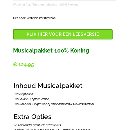
Waarvan Acte Theaterproducties
·
100% Koning
Het nooit vertelde kerstverhaal!
KLIK HIER VOOR EEN LEESVERSIE
Musicalpakket 100% Koning
€
124.95
Inhoud Musicalpakket
* 1x Script boek
* 1x Uitvoer/ Kopieerlicentie
* 1x USB-Stick (Liedjes en/ of Muziekstukken & Geluidseffecten)
Extra Opties:
Kies hieronder eventuele extra opties