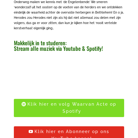
Onderweg maken we kennis met ‘de Engelenbende’. We smeren
‘wonderzalf uit het oosten’ op de voeten van de herders en we ontdekken
eindelijk de waarheid achter de overvolle herbergen in Bethlehem! En o ja,
Herodes zou Herodes niet zijn als hij dat niet allemaal zou delen met zijn
volgers, dus ga er voor zitten, dan kun je kijken hoe het ‘nooit vertelde
kerstverhaal’ eigenlijk ging…
Makkelijk in te studeren:
Stream alle muziek via Youtube & Spotify!
Klik hier en volg Waarvan Acte op
Spotify
Klik hier en Abonneer op ons