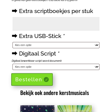
In geval van geen extra boekjes /USB sticks vul 0 of geen in
⮕ Extra scriptboekjes per stuk
⮕
Extra
scriptboekjes
per
⮕ Extra USB-Stick
*
stuk
⮕ Digitaal Script
*
Digitaal bewerkbaar script (.word document)
Bestellen
Bekijk ook andere kerstmusicals