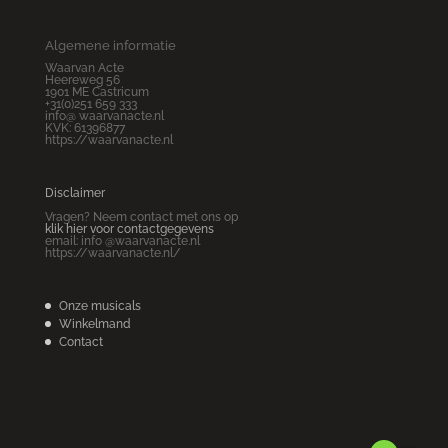
Algemene informatie
Waarvan Acte
Heereweg 56
1901 ME Castricum
+31(0)251 659 333
info@ waarvanacte.nl
KVK: 61396877
https://waarvanacte.nl
Disclaimer
Vragen? Neem contact met ons op
klik hier voor contactgegevens
email: info @waarvanacte.nl
https://waarvanacte.nl/
Onze musicals
Winkelmand
Contact