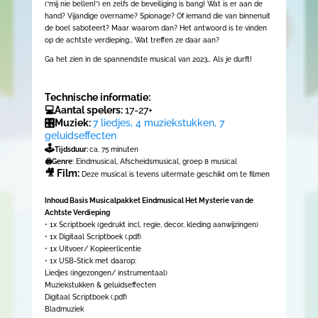
(“mij nie bellen!”) en zelfs de beveiliging is bang! Wat is er aan de
hand? Vijandige overname? Spionage? Of iemand die van binnenuit
de boel saboteert? Maar waarom dan? Het antwoord is te vinden
op de achtste verdieping… Wat treffen ze daar aan?
Ga het zien in de spannendste musical van 2023… Als je durft!
Technische informatie:
💻Aantal spelers:
17-27+
🎛Muziek:
7 liedjes, 4 muziekstukken, 7
geluidseffecten
🕹
Tijdsduur:
ca. 75 minuten
🖨Genre
: Eindmusical, Afscheidsmusical, groep 8 musical
🎥 Film:
Deze musical is tevens uitermate geschikt om te filmen
Inhoud Basis Musicalpakket Eindmusical Het Mysterie van de
Achtste Verdieping
• 1x Scriptboek (gedrukt incl. regie, decor, kleding aanwijzingen)
• 1x Digitaal Scriptboek (.pdf)
• 1x Uitvoer/ Kopieerlicentie
• 1x USB-Stick met daarop:
Liedjes (ingezongen/ instrumentaal)
Muziekstukken & geluidseffecten
Digitaal Scriptboek (.pdf)
Bladmuziek