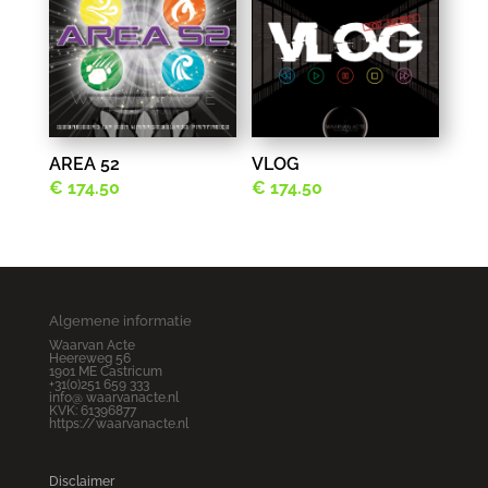
AREA 52
VLOG
€
174.50
€
174.50
Algemene informatie
Waarvan Acte
Heereweg 56
1901 ME Castricum
+31(0)251 659 333
info@ waarvanacte.nl
KVK: 61396877
https://waarvanacte.nl
Disclaimer