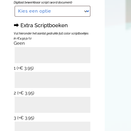
Digitaal bewerkbaar script (.word document)
⮕ Extra Scriptboeken
Vul hieronder het aantal gedrukte full color scriptboekjes
in (€4.95 p/s)
Geen
1
(+
€
3.95
)
2
(+
€
3.95
)
3
(+
€
3.95
)