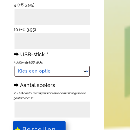
9
(+
€
3.95
)
10
(+
€
3.95
)
⮕ USB-stick
*
Additionele USB-sticks
⮕ Aantal spelers
Vul het aantal leerlingen waarmee de musical gespeeld
gaat worden in:
⮕
Aantal
spelers
Bestellen