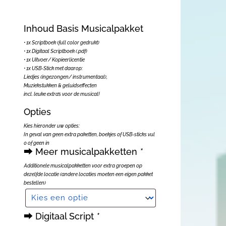
Inhoud Basis Musicalpakket
• 1x Scriptboek (full color gedrukt)
• 1x Digitaal Scriptboek (.pdf)
• 1x Uitvoer/ Kopieerlicentie
• 1x USB-Stick met daarop:
Liedjes (ingezongen/ instrumentaal),
Muziekstukken & geluidseffecten
incl. leuke extra’s voor de musical!
Opties
Kies hieronder uw opties:
In geval van geen extra paketten, boekjes of USB-sticks vul
0 of geen in
⮕ Meer musicalpakketten
*
Additionele musicalpakketten voor extra groepen op
dezelfde locatie (andere locaties moeten een eigen pakket
bestellen)
⮕ Digitaal Script
*