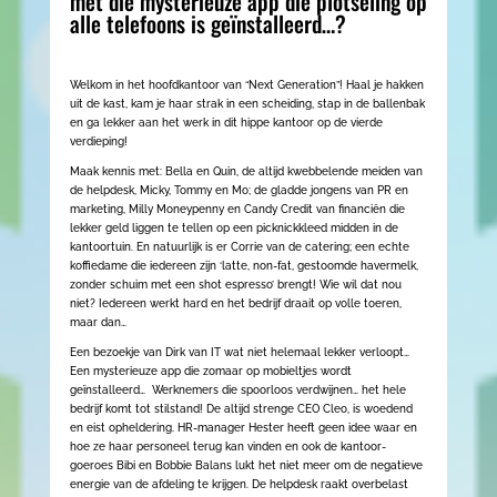
met die mysterieuze app die plotseling op
alle telefoons is geïnstalleerd…?
Welkom in het hoofdkantoor van “Next Generation”! Haal je hakken
uit de kast, kam je haar strak in een scheiding, stap in de ballenbak
en ga lekker aan het werk in dit hippe kantoor op de vierde
verdieping!
Maak kennis met: Bella en Quin, de altijd kwebbelende meiden van
de helpdesk, Micky, Tommy en Mo; de gladde jongens van PR en
marketing, Milly Moneypenny en Candy Credit van financiën die
lekker geld liggen te tellen op een picknickkleed midden in de
kantoortuin. En natuurlijk is er Corrie van de catering; een echte
koffiedame die iedereen zijn ‘latte, non-fat, gestoomde havermelk,
zonder schuim met een shot espresso’ brengt! Wie wil dat nou
niet? Iedereen werkt hard en het bedrijf draait op volle toeren,
maar dan…
Een bezoekje van Dirk van IT wat niet helemaal lekker verloopt…
Een mysterieuze app die zomaar op mobieltjes wordt
geïnstalleerd…
Werknemers die spoorloos verdwijnen… het hele
bedrijf komt tot stilstand! De altijd strenge CEO Cleo, is woedend
en eist opheldering. HR-manager Hester heeft geen idee waar en
hoe ze haar personeel terug kan vinden en ook de kantoor-
goeroes Bibi en Bobbie Balans lukt het niet meer om de negatieve
energie van de afdeling te krijgen. De helpdesk raakt overbelast