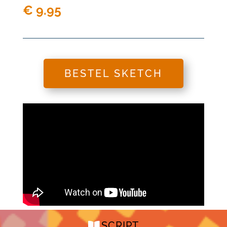
€
9.95
BESTEL SKETCH
SCRIPT