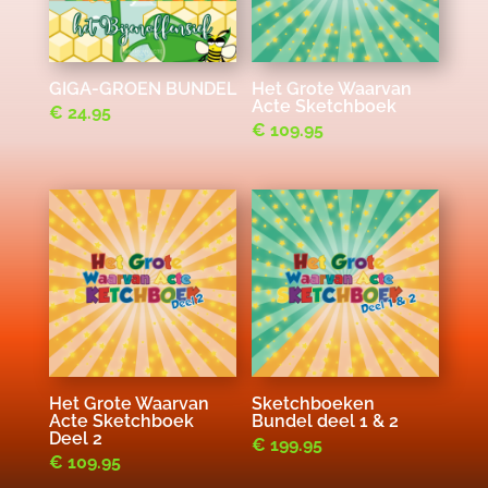
GIGA-GROEN BUNDEL
Het Grote Waarvan
Acte Sketchboek
€
24.95
€
109.95
Het Grote Waarvan
Sketchboeken
Acte Sketchboek
Bundel deel 1 & 2
Deel 2
€
199.95
€
109.95