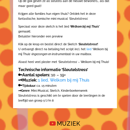
Op de gok geven ze all sleutels aan de nieuwe bewoners… als dat
maar goed gaat!
Krijgen alle families hun eigen thuis? Ontdek het in deze
fantastische, komische mini musical ‘Sleutelstress’
Speciaal voor deze sketch is het lied
‘Welkom bij mij Thuis’
gemaakt.
Beluister hieronder een preview
Klik op de knop en bestel direct de Sketch ‘
Sleutelstress’!
U ontvangt direct na betaling het script incl. het
lied
‘Welkom bij
mij Thuis’
(ingezongen en instrumentaal)
in uw mailbox.
Alvast heel veel plezier met ‘Sleutelstress’ – Welkom bij mij Thuis!
Technische informatie ‘Sleutelstress’
🔑Aantal spelers:
10 – 19+
🗝️Muziek:
1 lied, Welkom bij mij Thuis
🔑
Tijdsduur:
ca. 15 minuten
🗝️Genre
: Mini-Musical, Sketch, Kinderboekenweek
Sleutelstress is geschikt om te spelen door de leerlingen in de
leeftijd van groep 5 t/m 8
MUZIEK