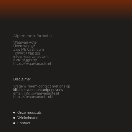
Algemene informatie
Waarvan Acte
Heereweg 56
1901 ME Castricum
+31(0)251 659 333
info@ waarvanacte.nl
KVK: 61396877
https://waarvanacte.nl
Disclaimer
Vragen? Neem contact met ons op
klik hier voor contactgegevens
email: info @waarvanacte.nl
https://waarvanacte.nl/
Onze musicals
Winkelmand
Contact