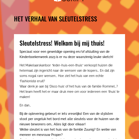
HET VERHAAL VAN SLEUTELSTRESS
Sleutelstress! Welkom bij mij thuis!
Speciaal voor een geweldige opening en/of afsluiting van de
Kinderboekenweek 2023 is er nu deze waanzinnig leuke sketch!
Het Makelaarskantoor
“
Ieder-huis-een-thuis” verkoopt huizen die
helemaal zijn ingericht naar de wensen van de kopers… En dat zijn
soms nogal rare wensen… Hoe ziet het huis van een echte
‘Fashionista’ eruit?
Waar denk je aan bij ‘Disco huis’ of het huis van de familie Rommel…?
Het team heeft het er maar druk mee om voor iedereen een ‘thuis’ te
maken!
En dan…
Bij de oplevering gebeurt er iets vreselijks! Een van de stylisten
stoot per ongeluk het bord met alle sleutels voor de huizen van de
nieuwe bewoners om… Alles ligt door elkaar!
Welke sleutel is van het huis van de familie Zuunig? En welke van
meneer en mevrouw Proper?