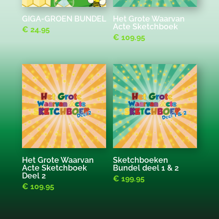
GIGA-GROEN BUNDEL
Het Grote Waarvan
Acte Sketchboek
€
24.95
€
109.95
Het Grote Waarvan
Sketchboeken
Acte Sketchboek
Bundel deel 1 & 2
Deel 2
€
199.95
€
109.95