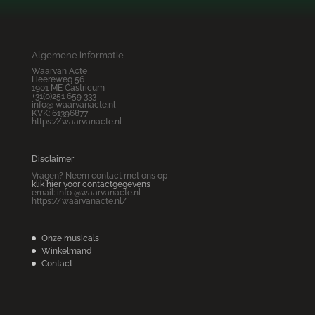
Algemene informatie
Waarvan Acte
Heereweg 56
1901 ME Castricum
+31(0)251 659 333
info@ waarvanacte.nl
KVK: 61396877
https://waarvanacte.nl
Disclaimer
Vragen? Neem contact met ons op
klik hier voor contactgegevens
email: info @waarvanacte.nl
https://waarvanacte.nl/
Onze musicals
Winkelmand
Contact