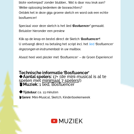
blote voetenpad” zonder blubber… Wat is daar nou leuk aan?
Welke oplossing bedenken de boswachters?
Ontdek het in deze giga groene sketch en word ook een echte
bosfluencer!
Speciaal voor deze sketch is het lied
‘Bosfluencer’
gemaakt.
Beluister hieronder een preview
Klik op de knop en bestel direct de Sketch ‘
Bosfluencer’!
U ontvangt direct na betaling het script incl. het
lied
‘Bosfluencer’
(ingezongen en instrumentaal)
in uw mailbox.
Alvast heel veel plezier met ‘Bosfluencer’ – de Groen Experience!
Technische informatie ‘Bosfluencer’
🍀Aantal spelers:
17+ (de mini-musical is al te
spelen met
minimaal 7 spelers
!)
🪴Muziek:
1 lied, Bosfluencer
🍀
Tijdsduur:
ca. 15 minuten
🪴Genre
: Mini-Musical, Sketch, Kinderboekenweek
MUZIEK