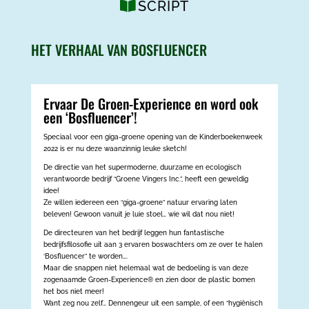
SCRIPT
HET VERHAAL VAN BOSFLUENCER
Ervaar De Groen-Experience en word ook
een ‘Bosfluencer’!
Speciaal voor een giga-groene opening van de Kinderboekenweek
2022 is er nu deze waanzinnig leuke sketch!
De directie van het supermoderne, duurzame en ecologisch
verantwoorde bedrijf “Groene Vingers Inc.”, heeft een geweldig
idee!
Ze willen iedereen een “giga-groene” natuur ervaring laten
beleven! Gewoon vanuit je luie stoel… wie wil dat nou niet!
De directeuren van het bedrijf leggen hun fantastische
bedrijfsfilosofie uit aan 3 ervaren boswachters om ze over te halen
‘Bosfluencer” te worden….
Maar die snappen niet helemaal wat de bedoeling is van deze
zogenaamde Groen-Experience® en zien door de plastic bomen
het bos niet meer!
Want zeg nou zelf… Dennengeur uit een sample, of een “hygiënisch