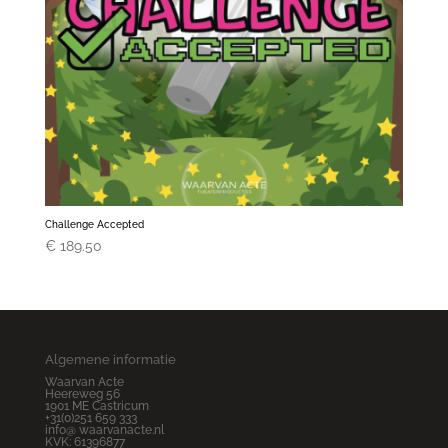
Challenge Accepted
€
189.50
Algemene informatie
Waarvan Acte
Heereweg 56
1901 ME Castricum
+31(0)251 659 333
info@ waarvanacte.nl
KVK: 61396877