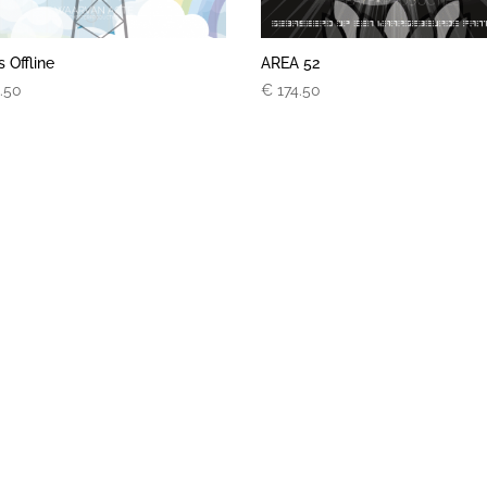
s Offline
AREA 52
.50
€
174.50