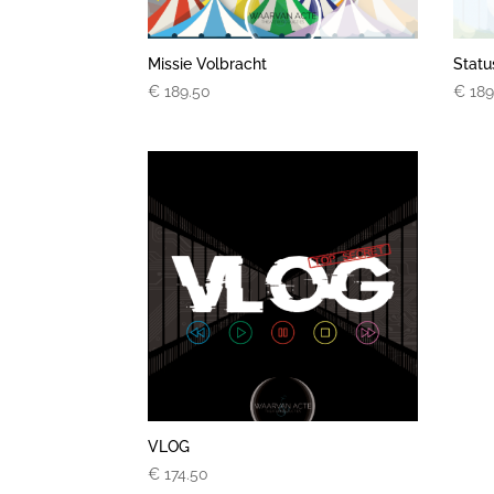
Missie Volbracht
Statu
€
189.50
€
189
VLOG
€
174.50