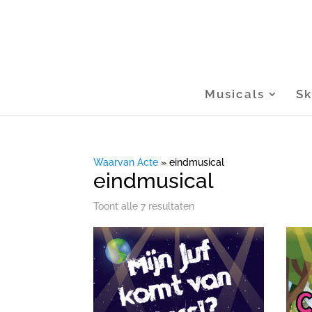
Musicals
Sk
Waarvan Acte
»
eindmusical
eindmusical
Gesorteerd
Toont alle 7 resultaten
op
nieuwste