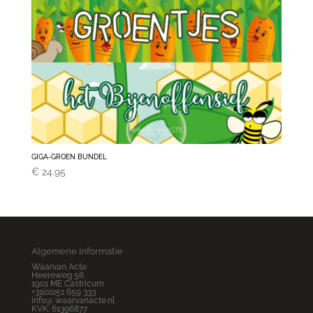
GIGA-GROEN BUNDEL
€
24.95
Algemene informatie
Waarvan Acte
Heereweg 56
1901 ME Castricum
+31(0)251 659 333
info@ waarvanacte.nl
KVK: 61396877