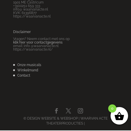
1901 ME Castricum
+31(0)251 659 333
info@ waarvanacte.nl
KVK: 61396877
https://waarvanacte.nl
Disclaimer
Vragen? Neem contact met ons op
klik hier voor contactgegevens
email: info @waarvanacte.nl
https://waarvanacte.nl/
Onze musicals
Winkelmand
Contact
0
© DESIGN WEBSITE & WEBSHOP
| WAARVAN ACTE
THEATERPRODUCTIES |