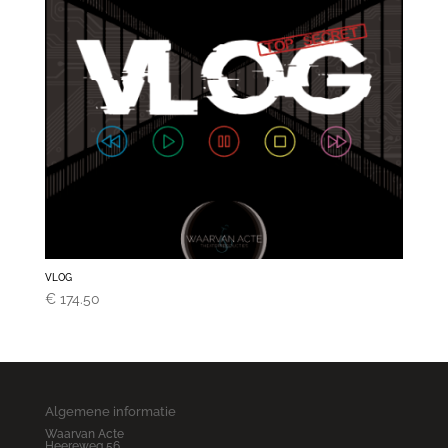
VLOG
€
174.50
Algemene informatie
Waarvan Acte
Heereweg 56