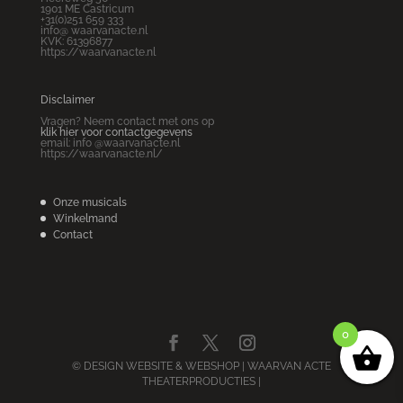
1901 ME Castricum
+31(0)251 659 333
info@ waarvanacte.nl
KVK: 61396877
https://waarvanacte.nl
Disclaimer
Vragen? Neem contact met ons op
klik hier voor contactgegevens
email: info @waarvanacte.nl
https://waarvanacte.nl/
Onze musicals
Winkelmand
Contact
0
© DESIGN WEBSITE & WEBSHOP
| WAARVAN ACTE
THEATERPRODUCTIES |