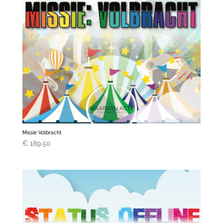
Missie Volbracht
€
189.50