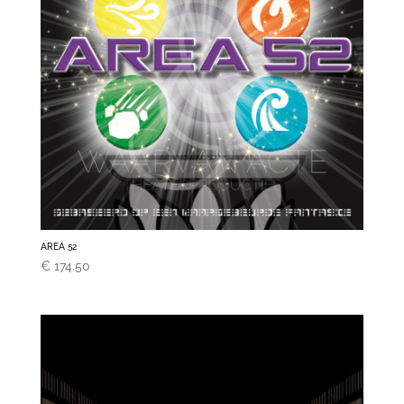
AREA 52
€
174.50