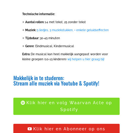
Technische informatie:
⭐️
Aantal rollen:
14 met tekst, 25 zonder tekst
⭐️
Muziek:
5 liedjes, 3 muziekstukken, + enkele geluidseffecten
⭐️
Tijdsduur:
30-45 minuten
⭐️
Genre
: Eindmusical, Kindermusical
Extra:
De musical kan heel makkelijk aangepast worden voor
kleine groepen (10-15 kinderen)
wij helpen u hier graag bij!
Makkelijk in te studeren:
Stream alle muziek via Youtube & Spotify!
Klik hier en volg Waarvan Acte op
Spotify
Klik hier en Abonneer op ons