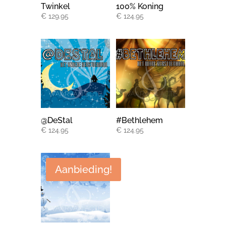
Twinkel
100% Koning
€
129.95
€
124.95
@DeStal
#Bethlehem
€
124.95
€
124.95
Aanbieding!