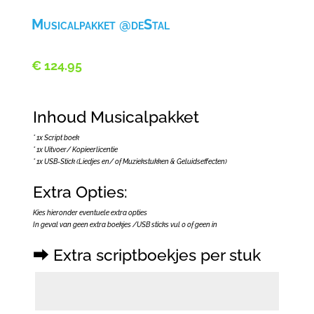
Musicalpakket @deStal
€
124.95
Inhoud Musicalpakket
* 1x Script boek
* 1x Uitvoer/ Kopieerlicentie
* 1x USB-Stick (Liedjes en/ of Muziekstukken & Geluidseffecten)
Extra Opties:
Kies hieronder eventuele extra opties
In geval van geen extra boekjes /USB sticks vul 0 of geen in
⮕ Extra scriptboekjes per stuk
⮕
Extra
scriptboekjes
per