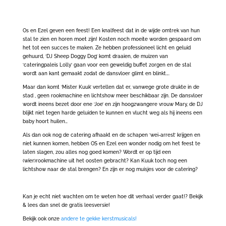
Os en Ezel geven een feest! Een knalfeest dat in de wijde omtrek van hun
stal te zien en horen moet zijn! Kosten noch moeite worden gespaard om
het tot een succes te maken. Ze hebben professioneel licht en geluid
gehuurd, ‘DJ Sheep Doggy Dog’ komt draaien, de muizen van
‘cateringpaleis Lolly’ gaan voor een geweldig buffet zorgen en de stal
wordt aan kant gemaakt zodat de dansvloer glimt en blinkt….
Maar dan komt ‘Mister Kuuk’ vertellen dat er, vanwege grote drukte in de
stad , geen rookmachine en lichtshow meer beschikbaar zijn. De dansvloer
wordt ineens bezet door ene ‘Joe’ en zijn hoogzwangere vrouw Mary, de DJ
blijkt niet tegen harde geluiden te kunnen en vlucht weg als hij ineens een
baby hoort huilen…
Als dan ook nog de catering afhaakt en de schapen ‘wei-arrest’ krijgen en
niet kunnen komen, hebben OS en Ezel een wonder nodig om het feest te
laten slagen, zou alles nog goed komen? Wordt er op tijd een
(wier)rookmachine uit het oosten gebracht? Kan Kuuk toch nog een
lichtshow naar de stal brengen? En zijn er nog muisjes voor de catering?
Kan je echt niet wachten om te weten hoe dit verhaal verder gaat!?
Bekijk
& lees dan snel de gratis leesversie!
Bekijk ook onze
andere te gekke kerstmusicals!