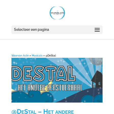
Selecteer een pagina
Waarvan Acte
»
Musicals
»
@DeStal
@DeStal – Het andere