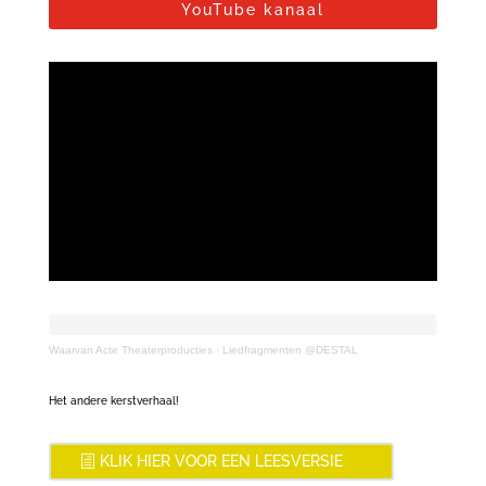
YouTube kanaal
Waarvan Acte Theaterproducties
·
Liedfragmenten @DESTAL
Het andere kerstverhaal!
KLIK HIER VOOR EEN LEESVERSIE