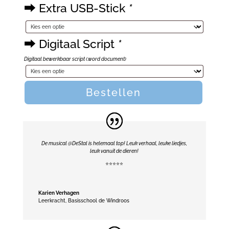
⮕ Extra USB-Stick
*
stuk
⮕ Digitaal Script
*
Digitaal bewerkbaar script (.word document)
Bestellen
De musical @DeStal is helemaal top! Leuk verhaal, leuke liedjes,
leuk vanuit de dieren!
⭐️⭐️⭐️⭐️⭐️
Karien Verhagen
Leerkracht
,
Basisschool de Windroos